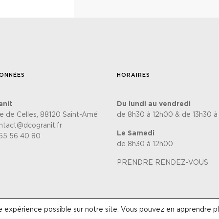
ONNÉES
HORAIRES
anit
Du lundi au vendredi
te de Celles, 88120 Saint-Amé
de 8h30 à 12h00 & de 13h30 à
ntact@dcogranit.fr
Le Samedi
55 56 40 80
de 8h30 à 12h00
PRENDRE RENDEZ-VOUS
e expérience possible sur notre site. Vous pouvez en apprendre pl
ar
Lézards'Création
-
Politique de confidentialité
-
Conditions généra