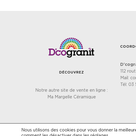
COORD
D'cogr
112 rou
DÉCOUVREZ
Mail:
co
Tél:
03 
Notre autre site de vente en ligne :
Ma Margelle Céramique
Nous utilisons des cookies pour vous donner la meilleur
Site réalisé p
comment les désactiver dans les
réglages
.