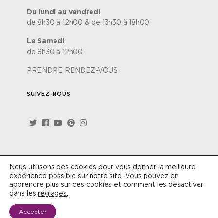
Du lundi au vendredi
de 8h30 à 12h00 & de 13h30 à 18h00
Le Samedi
de 8h30 à 12h00
PRENDRE RENDEZ-VOUS
SUIVEZ-NOUS
Nous utilisons des cookies pour vous donner la meilleure
Site réalisé par
Lézards'Création
-
Politique de
expérience possible sur notre site. Vous pouvez en
confidentialité
-
Conditions générales de vente
apprendre plus sur ces cookies et comment les désactiver
dans les
réglages
.
Accepter