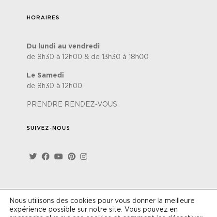
HORAIRES
Du lundi au vendredi
de 8h30 à 12h00 & de 13h30 à 18h00
Le Samedi
de 8h30 à 12h00
PRENDRE RENDEZ-VOUS
SUIVEZ-NOUS
Nous utilisons des cookies pour vous donner la meilleure
Site réalisé par
Lézards'Création
-
Politique de
expérience possible sur notre site. Vous pouvez en
confidentialité
-
Conditions générales de vente