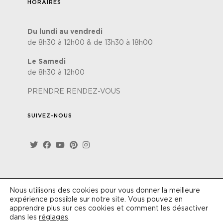
HORAIRES
Du lundi au vendredi
de 8h30 à 12h00 & de 13h30 à 18h00
Le Samedi
de 8h30 à 12h00
PRENDRE RENDEZ-VOUS
SUIVEZ-NOUS
Nous utilisons des cookies pour vous donner la meilleure
Site réalisé par
Lézards'Création
-
Politique de
expérience possible sur notre site. Vous pouvez en
confidentialité
-
Conditions générales de vente
apprendre plus sur ces cookies et comment les désactiver
dans les
réglages
.