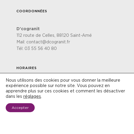
COORDONNÉES
D'cogranit
112 route de Celles, 88120 Saint-Amé
Mail:
contact@dcogranit.fr
Tél:
03 55 56 40 80
HORAIRES
Nous utilisons des cookies pour vous donner la meilleure
expérience possible sur notre site. Vous pouvez en
Du lundi au vendredi
apprendre plus sur ces cookies et comment les désactiver
de 8h30 à 12h00 & de 13h30 à 18h00
dans les
réglages
.
Le Samedi
Accepter
de 8h30 à 12h00
PRENDRE RENDEZ-VOUS