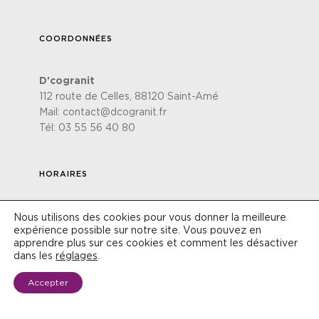
COORDONNÉES
D'cogranit
112 route de Celles, 88120 Saint-Amé
Mail:
contact@dcogranit.fr
Tél:
03 55 56 40 80
HORAIRES
Du lundi au vendredi
Nous utilisons des cookies pour vous donner la meilleure
expérience possible sur notre site. Vous pouvez en
de 8h30 à 12h00 & de 13h30 à 18h00
apprendre plus sur ces cookies et comment les désactiver
dans les
réglages
.
Le Samedi
de 8h30 à 12h00
Accepter
PRENDRE RENDEZ-VOUS