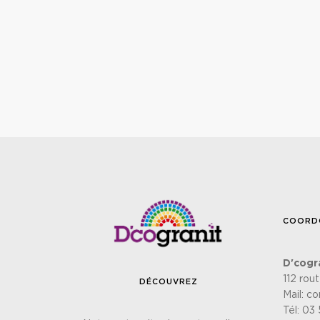
COORD
D'cogr
112 rou
DÉCOUVREZ
Mail:
co
Tél:
03 