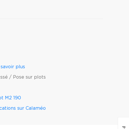
savoir plus
assé / Pose sur plots
ot M2 190
ications sur Calaméo